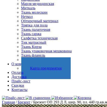
Марля медицинская
Миткаль
Ткань молескин
Неткол
Обтирочный материал
Тряпка для пола
Ткань палаточная
Ткань саржа
Салфетка техническая
Тик матрасный
Ткань Кирза
Ткань упаковочная мешковина
Ткань фланель
Холстопрошивное полотно
О компании
Карта предприятия
Оплата
Доставка
Прайс-лист
Скидки
Контакты
Главная
/
Брезент
/ Брезент ОП 293 Д Л, шир. 90, пл. 440 гр.кв.