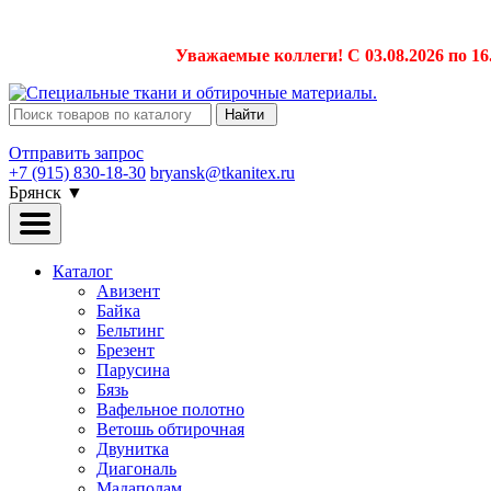
Уважаемые коллеги! С 03.08.2026 по 16
Найти
Отправить запрос
+7 (915) 830-18-30
bryansk@tkanitex.ru
Брянск
▼
Каталог
Авизент
Байка
Бельтинг
Брезент
Парусина
Бязь
Вафельное полотно
Ветошь обтирочная
Двунитка
Диагональ
Мадаполам