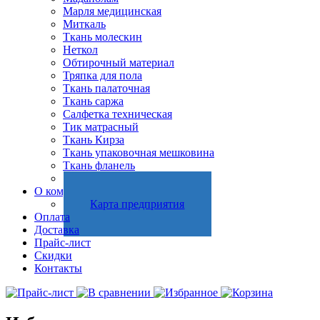
Марля медицинская
Миткаль
Ткань молескин
Неткол
Обтирочный материал
Тряпка для пола
Ткань палаточная
Ткань саржа
Салфетка техническая
Тик матрасный
Ткань Кирза
Ткань упаковочная мешковина
Ткань фланель
Холстопрошивное полотно
О компании
Карта предприятия
Оплата
Доставка
Прайс-лист
Скидки
Контакты