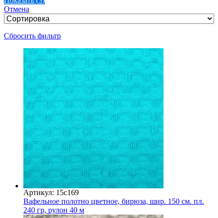
Показать
(
3
)
Отмена
Сбросить фильтр
Артикул: 15с169
Вафельное полотно цветное, бирюза, шир. 150 см. пл.
240 гр, рулон 40 м