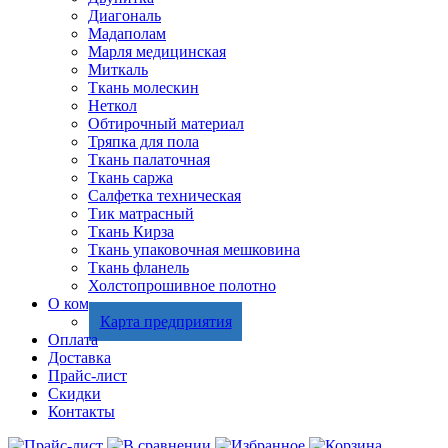
Диагональ
Мадаполам
Марля медицинская
Миткаль
Ткань молескин
Неткол
Обтирочный материал
Тряпка для пола
Ткань палаточная
Ткань саржа
Салфетка техническая
Тик матрасный
Ткань Кирза
Ткань упаковочная мешковина
Ткань фланель
Холстопрошивное полотно
О компании
Карта предприятия
Оплата
Доставка
Прайс-лист
Скидки
Контакты