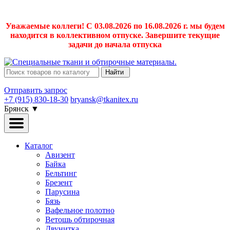
Уважаемые коллеги! С 03.08.2026 по 16.08.2026 г. мы будем
находится в коллективном отпуске. Завершите текущие
задачи до начала отпуска
Найти
Отправить запрос
+7 (915) 830-18-30
bryansk@tkanitex.ru
Брянск
▼
Каталог
Авизент
Байка
Бельтинг
Брезент
Парусина
Бязь
Вафельное полотно
Ветошь обтирочная
Двунитка